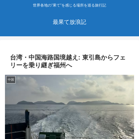
世界各地の”果て”を感じる場所を巡る旅行記
最果て放浪記
台湾・中国海路国境越え: 東引島からフェ
リーを乗り継ぎ福州へ
中国