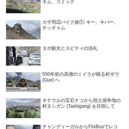
キム、コミック
カザ周辺バイク旅①: キー、キバー、
チッチャム
タボ観光とスピティの洗礼
550年前の高僧のミイラが眠る村ギウ
(Gue) へ
キナウルの宝石ナコから領土係争地の
村タシガン (Tashigang) を目指して
チャンディーガルからFlixBusでレコ