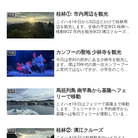
桂林①: 市内周辺を観光
中国
ニイハオ!今日から5日ほどかけて桂林周
辺を観光します。全体の予定9/21 桂林へ
移動9/22 市内を観光9/23 璃江クルーズ
9/24 龍脊棚田9/25 両江四湖ナイトクルー
ズ9/21 桂林へ移動高速鉄道で桂林へまず
は高速鉄道で桂林へ向かい...
カンフーの聖地 少林寺を観光
中国
今日は登封の郊外にある少林寺を観光し
ます。僕は70年代の第一次カンフーブー
ム世代ではないですが、小学生のころ休
日の昼間にはよくテレビでカンフー映画
が流れていたのを覚えています。そのせ
いもあってか、子どもの頃は格闘技とい
えば空手か少林寺拳法か...
馬祖列島 南竿島から基隆へフェ
台湾
リーで移動
ニイハオ!今日はフェリーで基隆まで移動
します。フェリーチケット予約南竿から
基隆へは毎日フェリーが運航していま
す。フェリーは南竿との単純な往復では
なく、間に東引島をはさんで以下のよう
に日替わりの運航になっています。先馬
桂林②: 漓江クルーズ
中国
後東: 南竿-東引-基隆...
ニイハオ!今日は桂林観光のハイライト、