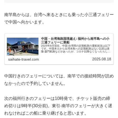
南竿島からは、台湾へ来るときにも乗った小三通フェリー
で中国へ向かいます。
中国・台湾海路国境越え: 福州から南竿島への小
三通フェリーに乗船
2025年8月現在、中国-台湾間の定期航路の運航状況は以下
です。中国本土から台湾本島への定期航路はない以前は基
隆-厦門航路などがあったが、コロナ以降なくなったらしい
(Google検索すると今でもCOSCO中遠之星のウェブサイト
が出てくるが...
2025.08.18
saihate-travel.com
中国行きのフェリーについては、南竿での接続時間が読め
なかったので予約していません。
次の福州行きのフェリーは10時発で、チケット販売の締
め切りは9時半(30分前)。東引-南竿のフェリーが大きく遅
れなければこの船に乗り継げると思います。