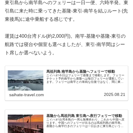
東引島から南竿島へのフェリーは一日一便、六時半発。東
引島に来た時に乗ってきた基隆-東引-南竿を結ぶルート(先
東後馬)に途中乗船する感じです。
運賃は400台湾ドル(約2,000円)。南竿-基隆や基隆-東引の
航路では寝台や個室も選べましたが、東引-南竿間はシー
ト席しか選べないよう。
馬祖列島 南竿島から基隆へフェリーで移動
ニイハオ!今日はフェリーで基隆まで移動します。フェリー
チケット予約南竿から基隆へは毎日フェリーが運航してい
ます。フェリーは南竿との単純な往復ではなく、間に東引
島をはさんで以下のように日替わりの運航になっていま
す。先馬後東: 南竿-東引-基隆...
2025.08.21
saihate-travel.com
基隆から馬祖列島 東引島へ夜行フェリーで移動
ニイハオ!台湾本島の一周も無事終わり、これから中国へ戻
ります。中国へのフェリーが出るのは馬祖列島の南竿島。
基隆から南竿行きのフェリーは一日おきに東引島というと
ころを経由します。せっかくなので東引島にも立ち寄って
みることにします。9/8 夜行...