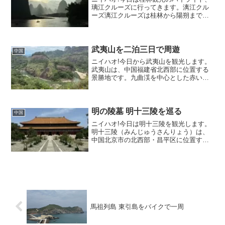
璃江クルーズに行ってきます。漓江クル
ーズ漓江クルーズは桂林から陽朔までの
約83キロメートルの航路を観光船で下る
アクティビティです。クルーズは主に桂
林市内の磨盤山埠頭または竹江埠頭を午
前中に出航し、約4時...
武夷山を二泊三日で周遊
中国
ニイハオ!今日から武夷山を観光します。
武夷山は、中国福建省北西部に位置する
景勝地です。九曲渓を中心とした赤い砂
岩の奇岩や渓谷が織りなす風景で知ら
れ、「奇秀甲東南」（中国南東部随一の
景観）と称されています。この地は、
1999年にユネスコの世界...
明の陵墓 明十三陵を巡る
中国
ニイハオ!今日は明十三陵を観光します。
明十三陵（みんじゅうさんりょう）は、
中国北京市の北西部・昌平区に位置す
る、明朝歴代皇帝の陵墓群です。明の第3
代皇帝・永楽帝が最初にこの地に自身の
陵墓「長陵」を築き、その後の12人の皇
帝も同地に葬られたこ...
馬祖列島 東引島をバイクで一周