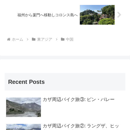
福州から厦門へ移動しコロンス島へ
ホーム
東アジア
中国
Recent Posts
カザ周辺バイク旅③: ピン・バレー
カザ周辺バイク旅②: ラングザ、ヒッ