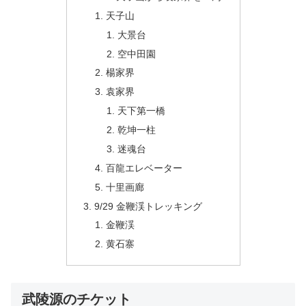
天子山
大景台
空中田園
楊家界
袁家界
天下第一橋
乾坤一柱
迷魂台
百龍エレベーター
十里画廊
9/29 金鞭渓トレッキング
金鞭渓
黄石寨
武陵源のチケット