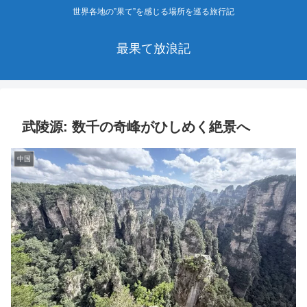
世界各地の”果て”を感じる場所を巡る旅行記
最果て放浪記
武陵源: 数千の奇峰がひしめく絶景へ
中国