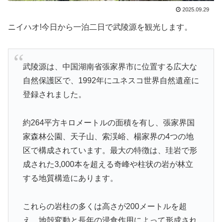
2025.09.29
ニイハオ!今日から一泊二日で武陵源を観光します。
武陵源は、中国湖南省張家界市に位置する広大な
自然保護区で、1992年にユネスコ世界自然遺産に
登録されました。
約264平方キロメートルの面積を有し、張家界国
家森林公園、天子山、索渓峪、楊家界の4つの地
区で構成されています。最大の特徴は、珪岩で形
成された3,000本を超える奇峰や柱状の岩が林立
する地質構造にあります。
これらの岩柱の多くは高さが200メートルを超
え、地殻変動と長年の浸食作用によって形成され