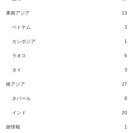
東南アジア
13
ベトナム
3
カンボジア
1
ラオス
6
タイ
3
南アジア
27
ネパール
8
インド
20
旅情報
1