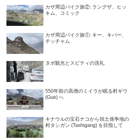
カザ周辺バイク旅②: ラングザ、ヒッ
キム、コミック
カザ周辺バイク旅①: キー、キバー、
チッチャム
タボ観光とスピティの洗礼
550年前の高僧のミイラが眠る村ギウ
(Gue) へ
キナウルの宝石ナコから領土係争地の
村タシガン (Tashigang) を目指して