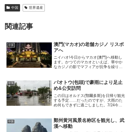
中国
世界遺産
関連記事
澳門(マカオ)の老舗カジノ リスボ
中国
アへ
ニイハオ!今日からマカオ(澳門)へ移動し
ます。かつてのマカオといえば、華やか
なカジノの影でマフィアが抗争を繰り広
げる退廃的なイメージが強い街でした。
その裏では中国共産党内の江沢民派によ
る巨額の資金洗浄が行われ、彼らの資金
パオトウ(包頭)で豪雨により足止
中国
源としての役割も果た...
め&公安訪問
この日はオルドス(鄂爾多斯)を日帰り観光
する予定……だったのですが、大雨のた
め何もできずに過ごしました。7/24今後
の旅程元々の予定では今日オルドスのチ
ンギス・ハン陵を観光して、明日25日に
銀川に移動、その後蘭州へ行くつもりで
鄭州黄河風景名称区を観光し、武
中国
した。ですが、...
漢へ移動