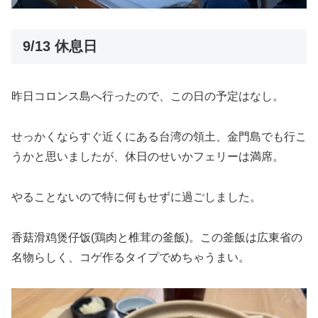
9/13 休息日
昨日コロンス島へ行ったので、この日の予定はなし。
せっかくならすぐ近くにある台湾の領土、金門島でも行こ
うかと思いましたが、休日のせいかフェリーは満席。
やることないので特に何もせずに過ごしました。
香菇滑鸡煲仔饭(鶏肉と椎茸の釜飯)。この釜飯は広東省の
名物らしく、コゲ作るタイプでめちゃうまい。