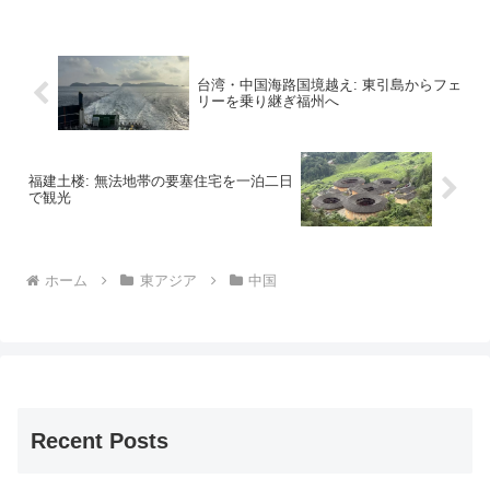
わかるので、到着に合...
台湾・中国海路国境越え: 東引島からフェ
リーを乗り継ぎ福州へ
福建土楼: 無法地帯の要塞住宅を一泊二日
で観光
ホーム
東アジア
中国
Recent Posts