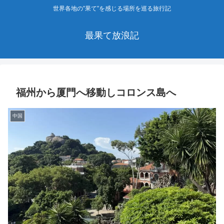
世界各地の”果て”を感じる場所を巡る旅行記
最果て放浪記
福州から厦門へ移動しコロンス島へ
中国