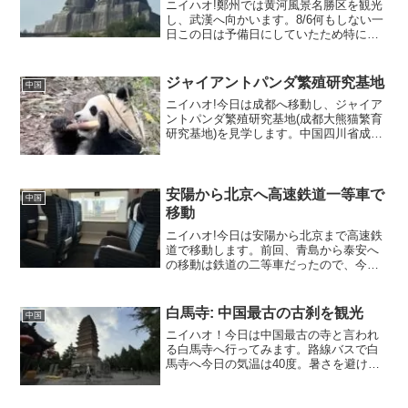
ニイハオ!鄭州では黄河風景名勝区を観光
し、武漢へ向かいます。8/6何もしない一
日この日は予備日にしていたため特に何
もせず、近くのビル内にあったフードコ
ートに行ったりしてました。红烧牛肉拌
面という混ぜそば的なもの(15元、約300
ジャイアントパンダ繁殖研究基地
中国
円)。少し花...
ニイハオ!今日は成都へ移動し、ジャイア
ントパンダ繁殖研究基地(成都大熊猫繁育
研究基地)を見学します。中国四川省成都
市の中心部から約10キロメートルの郊外
に位置する、成都ジャイアントパンダ繁
殖研究基地 (Chengdu Research Ba...
安陽から北京へ高速鉄道一等車で
中国
移動
ニイハオ!今日は安陽から北京まで高速鉄
道で移動します。前回、青島から泰安へ
の移動は鉄道の二等車だったので、今回
は一等車に乗ってみます。運賃は便によ
るのですが、二等5,000円強に対して一等
8,000円強とだいたい1.5倍くらいの金額
白馬寺: 中国最古の古刹を観光
中国
です。僕...
ニイハオ！今日は中国最古の寺と言われ
る白馬寺へ行ってみます。路線バスで白
馬寺へ今日の気温は40度。暑さを避けて
15時ごろに出かけます。ホテルから白馬
寺までは路線バスで一時間ほど。洛陽で
は百度地図でバスのリアルタイム位置が