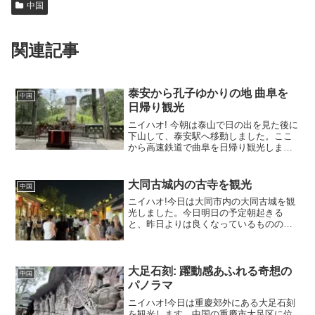
中国
関連記事
泰安から孔子ゆかりの地 曲阜を
中国
日帰り観光
ニイハオ! 今朝は泰山で日の出を見た後に
下山して、泰安駅へ移動しました。ここ
から高速鉄道で曲阜を日帰り観光しま
す。曲阜へ中国山東省にある曲阜は、孔
子の故郷として知られ、儒教発祥の地と
して世界的に重要な文化遺産を抱えてい
大同古城内の古寺を観光
中国
ます。なかでも「三孔」...
ニイハオ!今日は大同市内の大同古城を観
光しました。今日明日の予定朝起きる
と、昨日よりは良くなっているもののま
だ本調子ではなさそう。朝食はすぐ近く
のKFCで軽く食べて、昼前まで休みま
す。今日やりたいことは次の町へのバス
チケット予約と大同郊外に...
大足石刻: 躍動感あふれる奇想の
中国
パノラマ
ニイハオ!今日は重慶郊外にある大足石刻
を観光します。中国の重慶市大足区に位