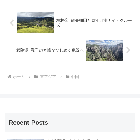
る巨額の資金洗浄が行われ、彼らの資金
源としての役割も果た...
桂林③: 龍脊棚田と両江四湖ナイトクルー
ズ
武陵源: 数千の奇峰がひしめく絶景へ
ホーム
東アジア
中国
Recent Posts