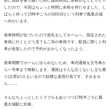
前に高鉄を乗り継いだ時に接続時間に余裕がなくヒヤヒヤ
したので、今回はちょっと時間に余裕を持たせました。し
ばらく待って15時半ごろのG6519という列車で鳳凰古城
へ向かいます。
発車時間が近づいたので改札をしてホームへ。指定された
車両に行くとどう見ても二等の車両です。駅員に聞くと列
車が改装したので予約がおかしくなったよう。
発車間際でホームに出られないため、車内通路を五号車か
ら一号車まで移動します。通路はそんな広くないし立ち乗
り(立席)の人もいるので結構な迷惑行為です。すみませ
ん……。
そんなちょっとしたトラブルもありつつ17時半ごろに鳳
凰古城駅に到着。