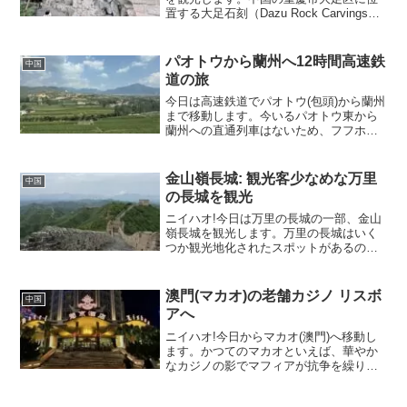
置する大足石刻（Dazu Rock Carvings）
は、7世紀から20世紀にかけて彫り続けら
れた仏教、道教、儒教の三教が融合する
石窟寺院群です。1999年にはユネス...
パオトウから蘭州へ12時間高速鉄
中国
道の旅
今日は高速鉄道でパオトウ(包頭)から蘭州
まで移動します。今いるパオトウ東から
蘭州への直通列車はないため、フフホト
で列車を乗り継ぐ必要があります。
D1072: パオトウ東(8:44発)→フフホト
(9:42着)D2794: フフホト(10:03...
金山嶺長城: 観光客少なめな万里
中国
の長城を観光
ニイハオ!今日は万里の長城の一部、金山
嶺長城を観光します。万里の長城はいく
つか観光地化されたスポットがあるので
すが、北京から近い場所は非常に混んで
いるそう。僕は人混みが嫌なので、比較
的簡単に行けて人が少なそうな金山嶺長
澳門(マカオ)の老舗カジノ リスボ
中国
城へ行くことにしました...
アへ
ニイハオ!今日からマカオ(澳門)へ移動し
ます。かつてのマカオといえば、華やか
なカジノの影でマフィアが抗争を繰り広
げる退廃的なイメージが強い街でした。
その裏では中国共産党内の江沢民派によ