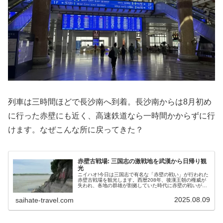
列車は三時間ほどで長沙南へ到着。長沙南からは8月初め
に行った赤壁にも近く、高速鉄道なら一時間かからずに行
けます。なぜこんな所に戻ってきた？
赤壁古戦場: 三国志の激戦地を武漢から日帰り観
光
ニイハオ!今日は三国志で有名な「赤壁の戦い」が行われた
赤壁古戦場を観光します。西暦208年、後漢王朝の権威が
失われ、各地の群雄が割拠していた時代に赤壁の戦いが起
きました。北方をほぼ統一した曹操は、南方制圧を目指し
て大軍を率い長江流域へ南下し…
2025.08.09
saihate-travel.com