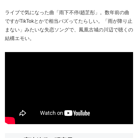
ライブで気になった曲「雨下不停/趙芷彤」。数年前の曲
ですがTikTokとかで相当バズってたらしい。「雨が降り止
まない」みたいな失恋ソングで、鳳凰古城の川辺で聴くの
結構エモい。