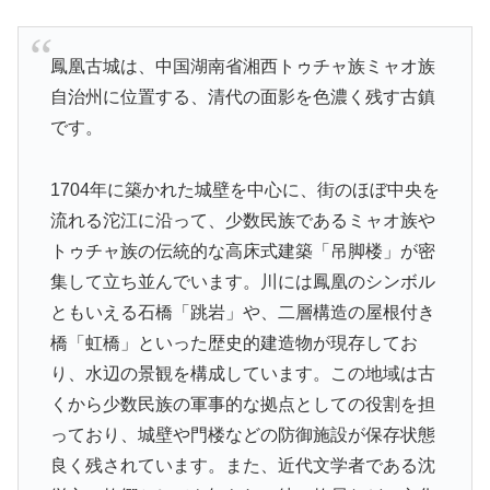
鳳凰古城は、中国湖南省湘西トゥチャ族ミャオ族
自治州に位置する、清代の面影を色濃く残す古鎮
です。
1704年に築かれた城壁を中心に、街のほぼ中央を
流れる沱江に沿って、少数民族であるミャオ族や
トゥチャ族の伝統的な高床式建築「吊脚楼」が密
集して立ち並んでいます。川には鳳凰のシンボル
ともいえる石橋「跳岩」や、二層構造の屋根付き
橋「虹橋」といった歴史的建造物が現存してお
り、水辺の景観を構成しています。この地域は古
くから少数民族の軍事的な拠点としての役割を担
っており、城壁や門楼などの防御施設が保存状態
良く残されています。また、近代文学者である沈