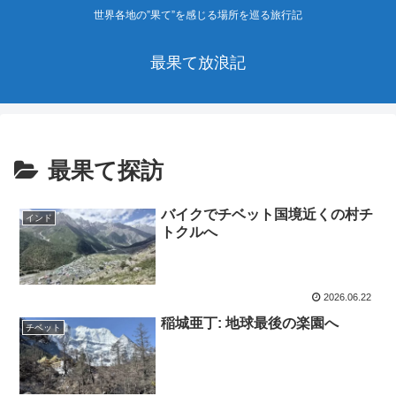
世界各地の”果て”を感じる場所を巡る旅行記
最果て放浪記
最果て探訪
バイクでチベット国境近くの村チ
インド
トクルへ
2026.06.22
稲城亜丁: 地球最後の楽園へ
チベット