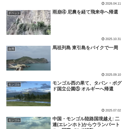
2026.04.11
雨崩④ 尼農を経て飛来寺へ帰還
チベット
2025.10.31
馬祖列島 東引島をバイクで一周
台湾
2025.09.10
モンゴル西の果て、タバン・ボグ
モンゴル
ド国立公園⑤ オルギーへ帰還
2025.07.02
中国・モンゴル陸路国境越え: 二
モンゴル
連(エレンホト)からウランバート