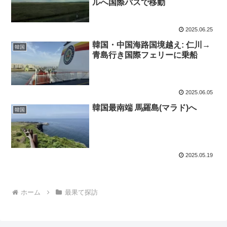
ルへ国際バスで移動
2025.06.25
韓国・中国海路国境越え: 仁川→
韓国
青島行き国際フェリーに乗船
2025.06.05
韓国最南端 馬羅島(マラド)へ
韓国
2025.05.19
ホーム
最果て探訪