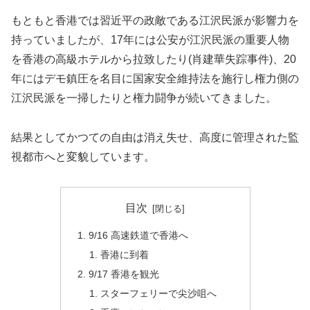
もともと香港では習近平の政敵である江沢民派が影響力を
持っていましたが、17年には公安が江沢民派の重要人物
を香港の高級ホテルから拉致したり(肖建華失踪事件)、20
年にはデモ鎮圧を名目に国家安全維持法を施行し権力側の
江沢民派を一掃したりと権力闘争が続いてきました。
結果としてかつての自由は消え失せ、高度に管理された監
視都市へと変貌しています。
目次
9/16 高速鉄道で香港へ
香港に到着
9/17 香港を観光
スターフェリーで尖沙咀へ