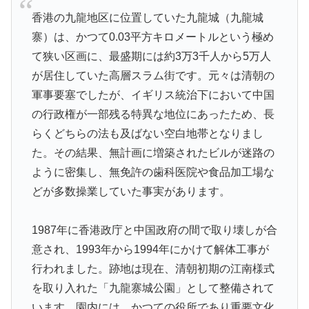
香港の九龍地区に位置していた九龍城（九龍城
寨）は、かつて0.03平方キロメートルという極め
て狭い区画に、最盛期には約3万3千人から5万人
が居住していた高層スラム街です。元々は清朝の
軍事要塞でしたが、イギリス統治下において中国
の行政権が一部残る特異な地位にあったため、長
らくどちらの法も及ばない空白地帯となりまし
た。その結果、無計画に増築されたビルが迷路の
ように密集し、無免許の歯科医院や食品加工場な
どが多数操業していた事実があります。
1987年に香港政庁と中国政府の間で取り壊しが合
意され、1993年から1994年にかけて解体工事が
行われました。跡地は現在、清朝初期の江南様式
を取り入れた「九龍寨城公園」として整備されて
います。園内には、かつての役所であり重要文化