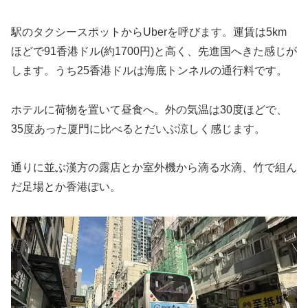
駅のタクシースポットからUberを呼びます。運賃は5km
ほどで91香港ドル(約1700円)と高く、先進国へきた感じが
します。うち25香港ドルは海底トンネルの通行料です。
ホテルに荷物を置いて昼食へ。外の気温は30度ほどで、
35度あった厦門に比べるとだいぶ涼しく感じます。
通りに並ぶ漢方の露店とか室外機から滴る水滴、竹で組ん
だ足場とか香港ぽい。