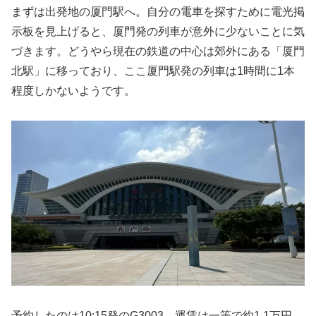
まずは出発地の厦門駅へ。自分の電車を探すために電光掲
示板を見上げると、厦門発の列車が意外に少ないことに気
づきます。どうやら現在の鉄道の中心は郊外にある「厦門
北駅」に移っており、ここ厦門駅発の列車は1時間に1本
程度しかないようです。
予約したのは10:15発のG3003、運賃は一等で約1.1万円。