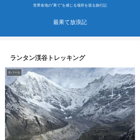
世界各地の”果て”を感じる場所を巡る旅行記
最果て放浪記
ランタン渓谷トレッキング
ネパール