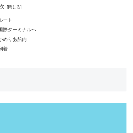
次
ルート
国際ターミナルへ
かめりあ船内
到着