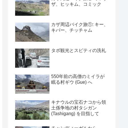
ザ、ヒッキム、コミック
カザ周辺バイク旅①: キー、
キバー、チッチャム
タボ観光とスピティの洗礼
550年前の高僧のミイラが
眠る村ギウ (Gue) へ
キナウルの宝石ナコから領
土係争地の村タシガン
(Tashigang) を目指して