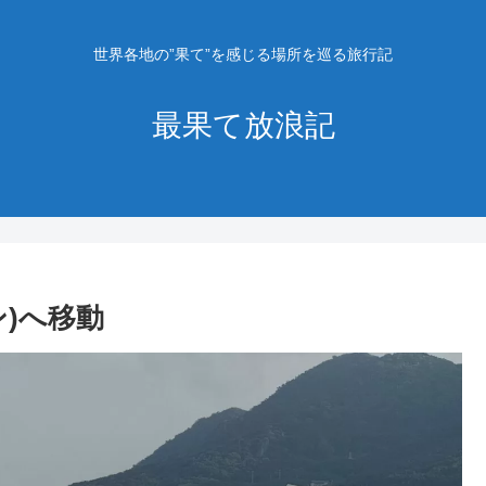
世界各地の”果て”を感じる場所を巡る旅行記
最果て放浪記
)へ移動