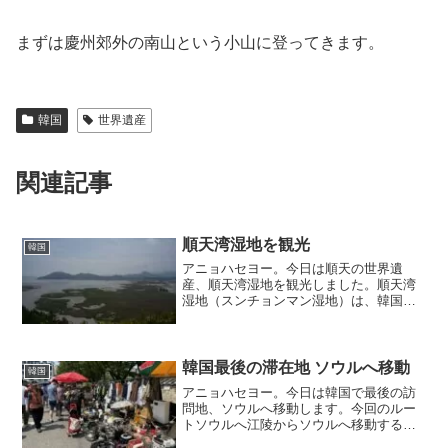
まずは慶州郊外の南山という小山に登ってきます。
韓国
世界遺産
関連記事
順天湾湿地を観光
韓国
アニョハセヨー。今日は順天の世界遺
産、順天湾湿地を観光しました。順天湾
湿地（スンチョンマン湿地）は、韓国全
羅南道順天市に位置する、世界五大沿岸
湿地の一つとして知られる自然保護区で
す。2.3平方キロメートルの広大な葦畑と
28平方キロメートルに...
韓国最後の滞在地 ソウルへ移動
韓国
アニョハセヨー。今日は韓国で最後の訪
問地、ソウルへ移動します。今回のルー
トソウルへ江陵からソウルへ移動する方
法は高速列車KTXが一般的です。江陵か