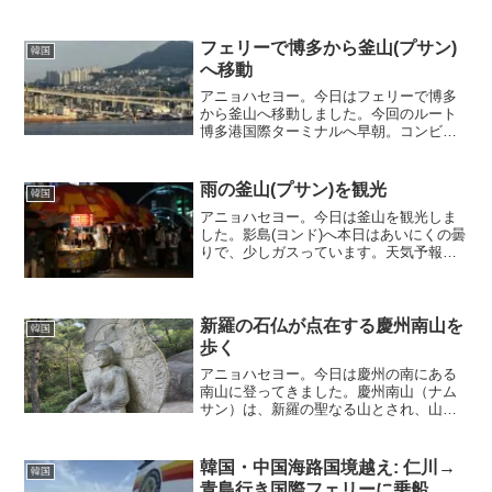
らはソウルまで行く列車とソウル東側の
清涼里(チョンニャンニ)駅までの便があ
り、後者の方が便が多...
フェリーで博多から釜山(プサン)
韓国
へ移動
アニョハセヨー。今日はフェリーで博多
から釜山へ移動しました。今回のルート
博多港国際ターミナルへ早朝。コンビニ
でAmazonの荷物を受け取り。雨具の防水
パッチとか、実店舗で見つけにくい/高い
ものを買い足しておいたのです。住所不
雨の釜山(プサン)を観光
韓国
定でもネットショ...
アニョハセヨー。今日は釜山を観光しま
した。影島(ヨンド)へ本日はあいにくの曇
りで、少しガスっています。天気予報に
よると昼頃からは雨になりそうです。当
初はケーブルカーに乗ったり夜景をみた
りしたいと思っていたのですが、この天
気だと高いところから...
新羅の石仏が点在する慶州南山を
韓国
歩く
アニョハセヨー。今日は慶州の南にある
南山に登ってきました。慶州南山（ナム
サン）は、新羅の聖なる山とされ、山全
体がまるで屋外博物館のような遺跡群に
覆われています。特に有名なのが、統一
新羅時代の石仏「磨崖仏坐像（삼화령 마
韓国・中国海路国境越え: 仁川→
韓国
애불좌상）」や、「포석...
青島行き国際フェリーに乗船