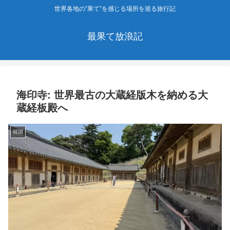
世界各地の”果て”を感じる場所を巡る旅行記
最果て放浪記
海印寺: 世界最古の大蔵経版木を納める大
蔵経板殿へ
韓国