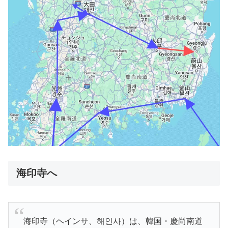
海印寺へ
海印寺（ヘインサ、해인사）は、韓国・慶尚南道