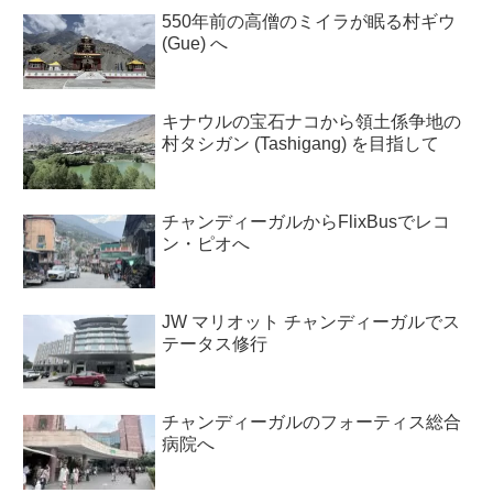
550年前の高僧のミイラが眠る村ギウ
(Gue) へ
キナウルの宝石ナコから領土係争地の
村タシガン (Tashigang) を目指して
チャンディーガルからFlixBusでレコ
ン・ピオへ
JW マリオット チャンディーガルでス
テータス修行
チャンディーガルのフォーティス総合
病院へ