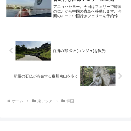
アニョハセヨー。今日はフェリーで韓国
の仁川から中国の青島へ移動します。今
回のルート中国行きフェリーを予約韓国
から中国へのフェリーはいくつかのルー
トがあるのですが、僕が調べた限り外国
人が簡単にWeb予約できるものは限られ
ています。有名なフェリ...
百済の都 公州(コンジュ)を観光
新羅の石仏が点在する慶州南山を歩く
ホーム
東アジア
韓国