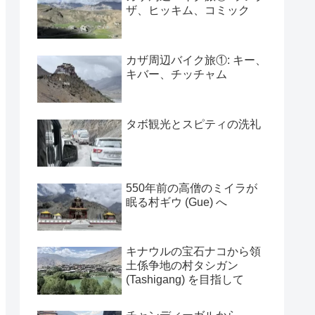
ザ、ヒッキム、コミック
カザ周辺バイク旅①: キー、
キバー、チッチャム
タボ観光とスピティの洗礼
550年前の高僧のミイラが
眠る村ギウ (Gue) へ
キナウルの宝石ナコから領
土係争地の村タシガン
(Tashigang) を目指して