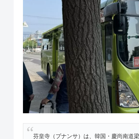
芬皇寺（プナンサ）は、韓国・慶尚南道梁