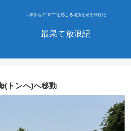
世界各地の”果て”を感じる場所を巡る旅行記
最果て放浪記
海(トンへ)へ移動