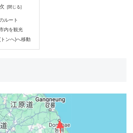
次
のルート
市内を観光
(トンへ)へ移動