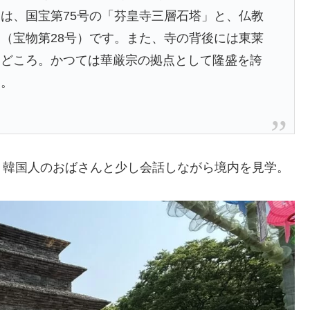
は、国宝第75号の「芬皇寺三層石塔」と、仏教
（宝物第28号）です。また、寺の背後には東莱
見どころ。かつては華厳宗の拠点として隆盛を誇
す。
う韓国人のおばさんと少し会話しながら境内を見学。