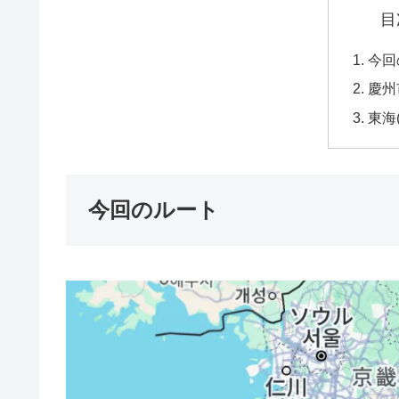
目
今回
慶州
東海
今回のルート