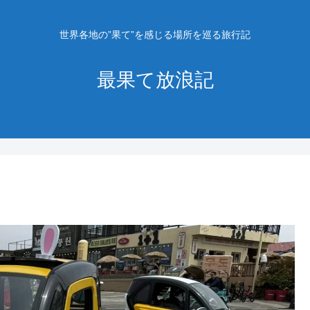
世界各地の”果て”を感じる場所を巡る旅行記
最果て放浪記