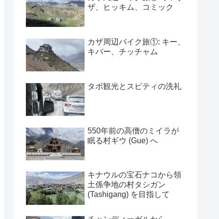
ザ、ヒッキム、コミック
カザ周辺バイク旅①: キー、
キバー、チッチャム
タボ観光とスピティの洗礼
550年前の高僧のミイラが
眠る村ギウ (Gue) へ
キナウルの宝石ナコから領
土係争地の村タシガン
(Tashigang) を目指して