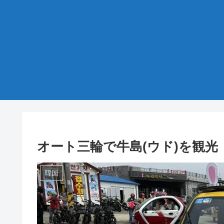
オート三輪で牛島(ウド)を観光
韓国