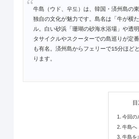
牛島（ウド、우도）は、韓国・済州島の
独自の文化が魅力です。島名は「牛が横た
ル。白い砂浜「珊瑚の砂海水浴場」や透
タサイクルやスクーターでの島巡りが定
も有名。済州島からフェリーで15分ほど
ります。
目
今回の
牛島へ
牛島を